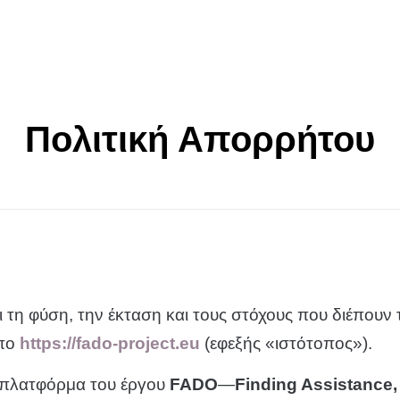
Αρχική
Σχετικά με εμάς
Έργο
Νέα
Πολιτική Απορρήτου
 τη φύση, την έκταση και τους στόχους που διέπουν 
οπο
https://fado-project.eu
(εφεξής «ιστότοπος»).
ή πλατφόρμα του έργου
FADO
—
Finding Assistance,