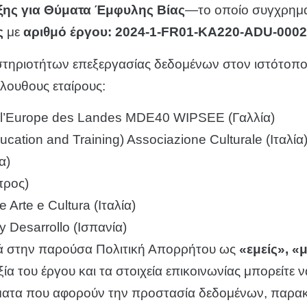
ης για Θύματα Έμφυλης Βίας
—το οποίο συγχρημα
ς
με
αριθμό έργου: 2024-1-FR01-KA220-ADU-000
αστηριοτήτων επεξεργασίας δεδομένων στον ιστότοπο 
λουθους εταίρους:
e l’Europe des Landes MDE40 WIPSEE (Γαλλία)
ucation and Training) Associazione Culturale (Ιταλία
α)
προς)
 Arte e Cultura (Ιταλία)
y Desarrollo (Ισπανία)
ικά στην παρούσα Πολιτική Απορρήτου ως
«εμείς», «
α του έργου και τα στοιχεία επικοινωνίας μπορείτε να
ήματα που αφορούν την προστασία δεδομένων, παρακ