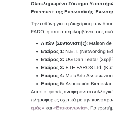
Ολοκληρωμένο Σύστημα Υποστήριξ
Erasmus+ της Ευρωπαϊκής Ένωση
Την ευθύνη για τη διαχείριση των δρ
FADO, η οποία περιλαμβάνει τους ακό
Αιτών (Συντονιστής)
: Maison d
Εταίρος 1
: N.E.T. (Networking Ed
Εταίρος 2:
UG Dah Teatar (Σερβί
Εταίρος 3:
ETE FAROS Ltd. (Κύ
Εταίρος 4:
MetaArte Associazione
Εταίρος 5:
Asociación Bienestar 
Αυτοί οι φορείς αναφέρονται συλλογ
πληροφορίες σχετικά με την κοινοπραξί
εμάς»
και
«Επικοινωνία»
. Για ερωτ