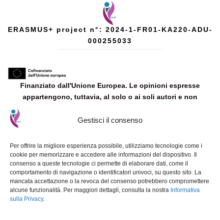
ERASMUS+ project n°: 2024-1-FR01-KA220-ADU-
000255033
Finanziato dall'Unione Europea. Le opinioni espresse
appartengono, tuttavia, al solo o ai soli autori e non
riflettono necessariamente le opinioni dell'Unione Europea o
dell'Agenzia esecutiva europea per l’istruzione e la cultura
Gestisci il consenso
(EACEA). Né l'Unione Europea né l'EACEA possono esserne
ritenute responsabili.
Per offrire la migliore esperienza possibile, utilizziamo tecnologie come i
cookie per memorizzare e accedere alle informazioni del dispositivo. Il
consenso a queste tecnologie ci permette di elaborare dati, come il
comportamento di navigazione o identificatori univoci, su questo sito. La
mancata accettazione o la revoca del consenso potrebbero compromettere
alcune funzionalità. Per maggiori dettagli, consulta la nostra
Informativa
sulla Privacy
.
© 2025 FADO. Designed and developed by
ETE FAROS Ltd
.
Tutti i
materiali prodotti nell'ambito di questo progetto Erasmus+ sono resi
disponibili sotto la licenza
Creative Commons Attribuzione-