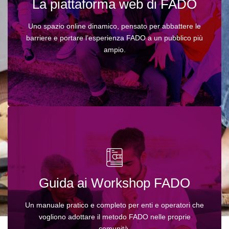
La piattaforma web di FADO
l’empowerment e l’autoespressione.
Risorse multimediali coinvolgenti
– video,
grafiche e discussioni interattive per dare vita a
Uno spazio online dinamico, pensato per abbattere le
storie e strategie.
barriere e portare l’esperienza FADO a un pubblico più
Spazi sicuri di connessione
– una piattaforma
dedicata dove vittime e facilitatori possono
ampio.
condividere esperienze, offrire supporto e
crescere insieme.
Questa guida:
Offre metodologie chiare e dettagliate
–
Guida ai Workshop FADO
istruzioni passo dopo passo per progettare e
condurre workshop teatrali trasformativi.
Garantisce un impatto duraturo
– strategie
Un manuale pratico e completo per enti e operatori che
flessibili, adattabili a diversi contesti culturali e
vogliono adottare il metodo FADO nelle proprie
sociali.
comunità.
Raggiunge un pubblico globale
– disponibile in