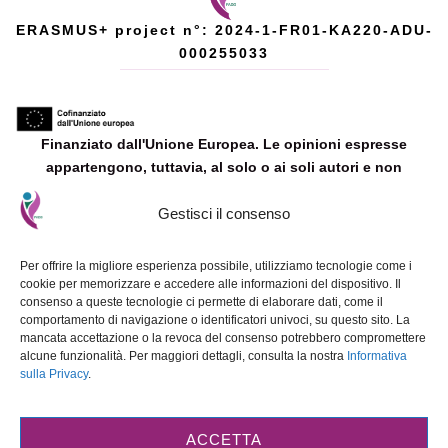
ERASMUS+ project n°: 2024-1-FR01-KA220-ADU-
000255033
Finanziato dall'Unione Europea. Le opinioni espresse
appartengono, tuttavia, al solo o ai soli autori e non
riflettono necessariamente le opinioni dell'Unione Europea o
Gestisci il consenso
dell'Agenzia esecutiva europea per l’istruzione e la cultura
(EACEA). Né l'Unione Europea né l'EACEA possono esserne
ritenute responsabili.
Per offrire la migliore esperienza possibile, utilizziamo tecnologie come i
cookie per memorizzare e accedere alle informazioni del dispositivo. Il
consenso a queste tecnologie ci permette di elaborare dati, come il
comportamento di navigazione o identificatori univoci, su questo sito. La
mancata accettazione o la revoca del consenso potrebbero compromettere
alcune funzionalità. Per maggiori dettagli, consulta la nostra
Informativa
sulla Privacy
.
© 2025 FADO. Designed and developed by
ETE FAROS Ltd
.
Tutti i
materiali prodotti nell'ambito di questo progetto Erasmus+ sono resi
disponibili sotto la licenza
Creative Commons Attribuzione-
NonCommerciale-NonOpereDerivate 4.0 Internazionale (CC BY-NC-ND
ACCETTA