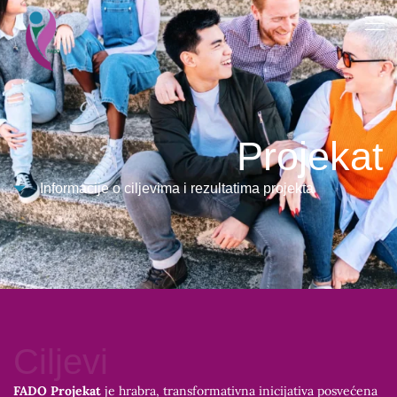
Projekat
Informacije o ciljevima i rezultatima projekta
Ciljevi
FADO Projekat
je hrabra, transformativna inicijativa posvećena