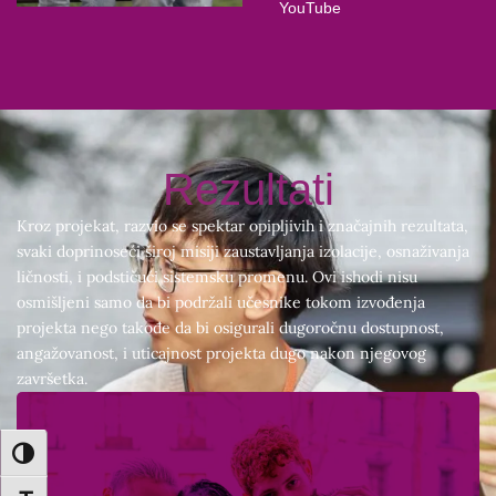
YouTube
Rezultati
Kroz projekat, razvio se spektar opipljivih i značajnih rezultata,
svaki doprinoseći široj misiji zaustavljanja izolacije, osnaživanja
ličnosti, i podstičući sistemsku promenu. Ovi ishodi nisu
osmišljeni samo da bi podržali učesnike tokom izvođenja
projekta nego takođe da bi osigurali dugoročnu dostupnost,
angažovanost, i uticajnost projekta dugo nakon njegovog
završetka.
TOGGLE HIGH CONTRAST