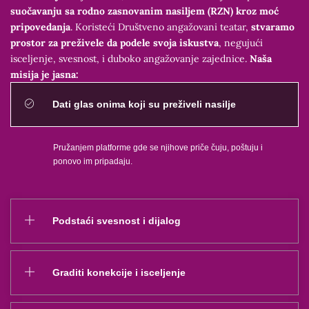
suočavanju sa rodno zasnovanim nasiljem (RZN) kroz moć
pripovedanja
. Koristeći Društveno angažovani teatar,
stvaramo
prostor za preživele da podele svoja iskustva
, negujući
isceljenje, svesnost, i duboko angažovanje zajednice.
Naša
misija je jasna:
Dati glas onima koji su preživeli nasilje
Pružanjem platforme gde se njihove priče čuju, poštuju i
ponovo im pripadaju.
Podstaći svesnost i dijalog
Graditi konekcije i isceljenje