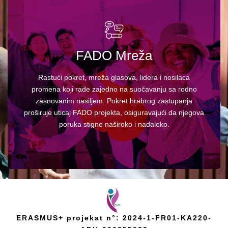
FADO Mreža
Zastupanje & Uticaj programa
—uključivanje
kreatora politika, institucija, i zainteresovanih
strana radi smeštanja FADO metodologije u
Rastući pokret, mreža glasova, lidera i nosilaca
strategije prevencije RZN.
promena koji rade zajedno na suočavanju sa rodno
Strateško partnerstvo & Umrežavanje
—
zasnovanim nasiljem. Pokret hrabrog zastupanja
povezivanje edukatora, umetnika, aktivista, i
centara protiv nasilja radi proširivanja uticaja
proširuje uticaj FADO projekta, osiguravajući da njegova
FADO projekta širom Evrope i dalje.
poruka stigne naširoko i nadaleko.
ERASMUS+ projekat n°: 2024-1-FR01-KA220-